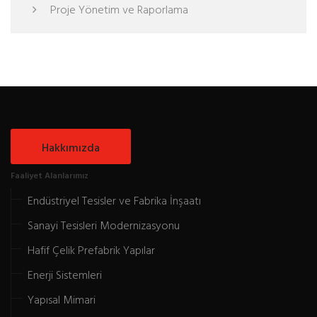
Proje Yönetim ve Raporlama
Hakkımızda
Faaliyet Alanlarımız
Endüstriyel Tesisler ve Fabrika İnşaatı
Sanayi Tesisleri Modernizasyonu
Hafif Çelik Prefabrik Yapılar
Enerji Sistemleri
Yapısal Mimari